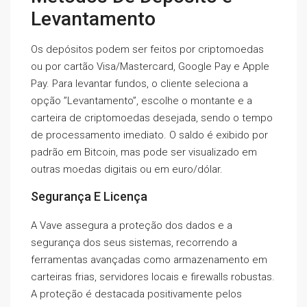
Levantamento
Os depósitos podem ser feitos por criptomoedas
ou por cartão Visa/Mastercard, Google Pay e Apple
Pay. Para levantar fundos, o cliente seleciona a
opção ”Levantamento”, escolhe o montante e a
carteira de criptomoedas desejada, sendo o tempo
de processamento imediato. O saldo é exibido por
padrão em Bitcoin, mas pode ser visualizado em
outras moedas digitais ou em euro/dólar.
Segurança E Licença
A Vave assegura a proteção dos dados e a
segurança dos seus sistemas, recorrendo a
ferramentas avançadas como armazenamento em
carteiras frias, servidores locais e firewalls robustas.
A proteção é destacada positivamente pelos