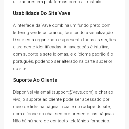
utilizadores em plataformas como a Trustpilot.
Usabilidade Do Site Vave
A interface da Vave combina um fundo preto com
lettering verde ou branco, facilitando a visualização.
O site está organizado e apresenta todas as seções
claramente identificadas. A navegação é intuitiva,
com suporte a sete idiomas, e o idioma padrão é o
português, podendo ser alterado na parte superior
do site.
Suporte Ao Cliente
Disponível via email (support@Vave.com) e chat ao
vivo, o suporte ao cliente pode ser acessado por
meio de links na página inicial e no rodapé do site,
com o ícone do chat sempre presente nas páginas.
Não há número de contacto telefónico fornecido.