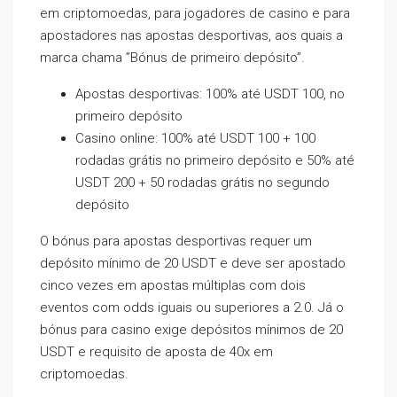
em criptomoedas, para jogadores de casino e para
apostadores nas apostas desportivas, aos quais a
marca chama ”Bónus de primeiro depósito”.
Apostas desportivas: 100% até USDT 100, no
primeiro depósito
Casino online: 100% até USDT 100 + 100
rodadas grátis no primeiro depósito e 50% até
USDT 200 + 50 rodadas grátis no segundo
depósito
O bónus para apostas desportivas requer um
depósito mínimo de 20 USDT e deve ser apostado
cinco vezes em apostas múltiplas com dois
eventos com odds iguais ou superiores a 2.0. Já o
bónus para casino exige depósitos mínimos de 20
USDT e requisito de aposta de 40x em
criptomoedas.