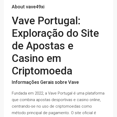
About vave49xi
Vave Portugal:
Exploração do Site
de Apostas e
Casino em
Criptomoeda
Informações Gerais sobre Vave
Fundada em 2022, a Vave Portugal é uma plataforma
que combina apostas desportivas e casino online,
centrando-se no uso de criptomoedas como
método principal de pagamento. O site oficial é