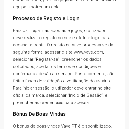
equipa a sofrer um golo.
Processo de Registo e Login
Para participar nas apostas e jogos, o utilizador
deve realizar o registo no site e efetuar login para
acessar a conta. O registo na Vave processa-se da
seguinte forma: acessar o site www.vave.com,
selecionar ”Registar-se”, preencher os dados
solicitados, aceitar os termos e condições e
confirmar a adesão ao serviço. Posteriormente, são
feitas fases de validação e verificação do usuário.
Para iniciar sessão, o utilizador deve entrar no site
oficial da marca, selecionar ”Início de Sessão”, e
preencher as credenciais para acessar.
Bónus De Boas-Vindas
O bónus de boas-vindas Vave PT é disponibilizado,