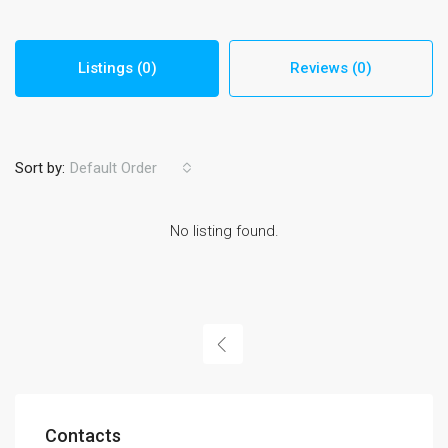
Listings (0)
Reviews (0)
Sort by:
Default Order
No listing found.
Contacts