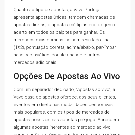
Quanto ao tipo de apostas, a Vave Portugal
apresenta apostas únicas, também chamadas de
apostas diretas, e apostas múltiplas que exigem o
acerto em todos os palpites para ganhar. Os
mercados mais comuns incluem resultado final
(1X2), pontuação correta, acima/abaixo, par/ímpar,
handicap asiático, double chance e outros
mercados adicionais.
Opções De Apostas Ao Vivo
Com um separador dedicado, ”Apostas ao vivo”, a
Vave casa de apostas oferece, aos seus clientes,
eventos em direto nas modalidades desportivas
mais populares, com os tipos de mercados de
apostas possíveis nas apostas pré-jogo. Acrescem
algumas apostas inerentes ao mercado ao vivo,
como cartões, próximo jogador a marcar ou próxima